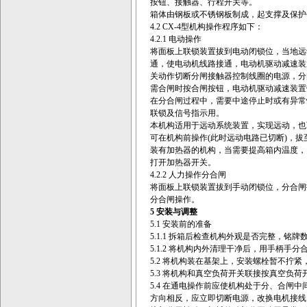
按钮、接触器、行程开关等。
箱体由钢板或不锈钢板制成，起支撑及保护
4.2 CX-4型机构操作程序如下：
4.2.1 电动操作
将面板上联锁装置拔到电动闭锁位，当地远
通，使电动机线路接通，电动机驱动减速装
关动作切断分闸接触器控制线圈的电源，分
需合闸时按合闸按钮，电动机驱动减速装置
在分合闸过程中，需要中途停止时或有异常情
联锁及信号指示用。
本机构适用于远动系统装置，实现远动，也
可在机构前操作(此时远动电路已切断)，
装有加热器的机构，当需要提高箱内温度，
打开加热器开关。
4.2.2 人力操作分合闸
将面板上联锁装置拔到手动闭锁位，分合闸
分合闸操作。
5
安装与调整
5.1 安装前的准备
5.1.1 拆箱后检查机构外观是否完整，铭
5.1.2 将机构内外清理干净后，用手柄手
5.2 将机构装在基架上，安装螺栓暂不拧
5.3 将机构和真空负荷开关联接按真空负
5.4 在通电操作前应使机构处于分、合闸
方向相反，应立即切断电源，改换电机接线