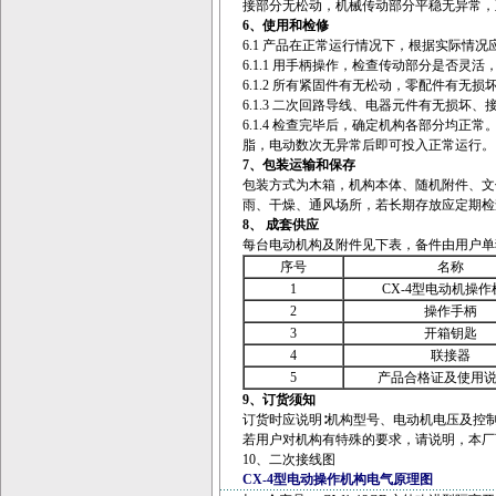
接部分无松动，机械传动部分平稳无异常，
6、
使用和检修
6.1 产品在正常运行情况下，根据实际情
6.1.1 用手柄操作，检查传动部分是否灵
6.1.2 所有紧固件有无松动，零配件有无损
6.1.3 二次回路导线、电器元件有无损坏
6.1.4 检查完毕后，确定机构各部分均正
脂，电动数次无异常后即可投入正常运行。
7、
包装运输和保存
包装方式为木箱，机构本体、随机附件、文
雨、干燥、通风场所，若长期存放应定期检
8、
成套供应
每台电动机构及附件见下表，备件由用户单
序号
名称
1
CX-4型电动机操作
2
操作手柄
3
开箱钥匙
4
联接器
5
产品合格证及使用
9、
订货须知
订货时应说明∶机构型号、电动机电压及控
若用户对机构有特殊的要求，请说明，本厂
10、二次接线图
CX-4型电动操作机构电气原理图