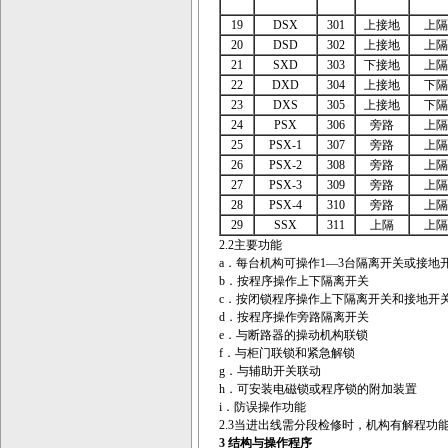
19
DSX
301
上接地
上隔
20
DSD
302
上接地
上隔
21
SXD
303
下接地
上隔
22
DXD
304
上接地
下隔
23
DXS
305
上接地
下隔
24
PSX
306
旁路
上隔
25
PSX-1
307
旁路
上隔
26
PSX-2
308
旁路
上隔
27
PSX-3
309
旁路
上隔
28
PSX-4
310
旁路
上隔
29
SSX
311
上隔
上隔
2.2主要功能
a．每台机构可操作1—3台隔离开关或接地
b．按程序操作上下隔离开关
c．按闭锁程序操作上下隔离开关和接地开
d．按程序操作旁路隔离开关
e．与断路器的操动机构联锁
f．与柜门联锁和紧急解锁
g．与辅助开关联动
h．可安装电磁锁或程序锁的附加装置
i．防误操作功能
2.3当进出线需分段检修时，机构有解程功
3 结构与操作程序