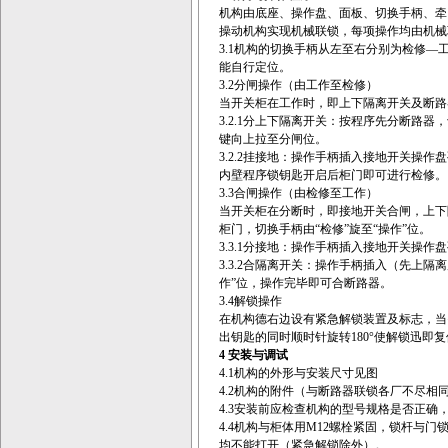
机构由底座、操作盘、面板、切换手柄、牵
操动机构实现机械联锁，每项操作均由机械
3.1机构的切换手柄从左至右分别为检修—
能自行定位。
3.2分闸操作（由工作至检修）
当开关柜在工作时，即上下隔离开关及断路
3.2.1分上下隔离开关：按程序先分断路
键向上拉至分闸位。
3.2.2挂接地：操作手柄插入接地开关操
内壁程序锁钥匙开启后柜门即可进行检修。
3.3合闸操作（由检修至工作）
当开关柜在分断时，即接地开关合闸，上下
柜门，切换手柄由“检修”旋至“操作”位。
3.3.1分接地：操作手柄插入接地开关操
3.3.2合隔离开关：操作手柄插入（先上
作”位，操作完毕即可合断路器。
3.4解锁操作
在机构德右边设有紧急解锁装置及标志，当
出钥匙的同时顺时针旋转180°使解锁迅即复
4 安装与调试
4.1机构的外形与安装尺寸见图
4.2机构的附件（与断路器联锁各厂不尽相
4.3安装前应检查机构的型号规格是否正
4.4机构与柜体用M12螺栓紧固，锁杆与
均不能打开（紧急解锁除外）。