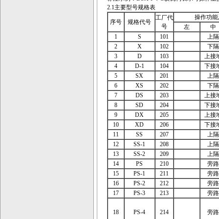
2.1主要型号规格表
操作功能
工厂代
序号
规格代号
号
左
中
1
S
101
上隔
2
X
102
下隔
3
D
103
上接
4
D-1
104
下接
5
SX
201
上隔
6
XS
202
下隔
7
DS
203
上接
8
SD
204
下接
9
DX
205
上接
10
XD
206
下接
11
SS
207
上隔
12
SS-1
208
上隔
13
SS-2
209
上隔
14
PS
210
旁路
15
PS-1
211
旁路
16
PS-2
212
旁路
17
PS-3
213
旁路
18
PS-4
214
旁路