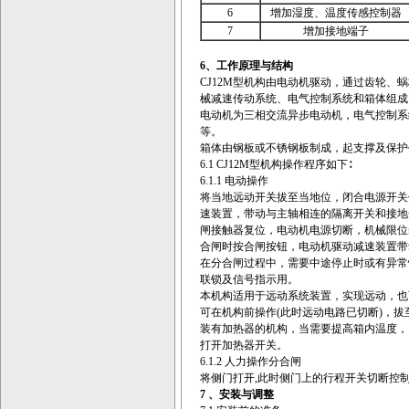
6
增加湿度、温度传感控制器
7
增加接地端子
6、
工作原理与结构
CJ12M型机构由电动机驱动，通过齿轮
械减速传动系统、电气控制系统和箱体组成
电动机为三相交流异步电动机，电气控制系
等。
箱体由钢板或不锈钢板制成，起支撑及保护
6.1 CJ12M型机构操作程序如下∶
6.1.1 电动操作
将当地远动开关拔至当地位，闭合电源开关
速装置，带动与主轴相连的隔离开关和接地
闸接触器复位，电动机电源切断，机械限位
合闸时按合闸按钮，电动机驱动减速装置带
在分合闸过程中，需要中途停止时或有异常情
联锁及信号指示用。
本机构适用于远动系统装置，实现远动，也
可在机构前操作(此时远动电路已切断)，
装有加热器的机构，当需要提高箱内温度，
打开加热器开关。
6.1.2 人力操作分合闸
将侧门打开,此时侧门上的行程开关切断控
7 、
安装与调整