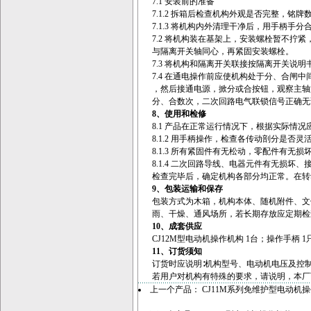
7.1 安装前的准备
7.1.2 拆箱后检查机构外观是否完整，铭
7.1.3 将机构内外清理干净后，用手柄手
7.2 将机构装在基架上，安装螺栓暂不拧
与隔离开关轴同心，再紧固安装螺栓。
7.3 将机构和隔离开关联接按隔离开关说明
7.4 在通电操作前应使机构处于分、合闸中
，然后接通电源，掀分或合按钮，观察主轴
分、合数次，二次回路电气联锁信号正确无
8、
使用和检修
8.1 产品在正常运行情况下，根据实际情况
8.1.2 用手柄操作，检查各传动剖分是否
8.1.3 所有紧固件有无松动，零配件有无损
8.1.4 二次回路导线、电器元件有无损坏
检查完毕后，确定机构各部分均正常。在转
9、
包装运输和保存
包装方式为木箱，机构本体、随机附件、文
雨、干燥、通风场所，若长期存放应定期检
10、
成套供应
CJ12M型电动机操作机构 1台；操作手柄 
11
、
订货须知
订货时应说明∶机构型号、电动机电压及控
若用户对机构有特殊的要求，请说明，本厂
上一个产品：
CJ11M系列免维护型电动机