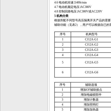
4.6 电动机转速∶1400r/min
4.7 电动机额定电压∶AC380V
4.8 控制回路电压∶AC380V或AC220V
5
机构分类
根据所配不同型号高压隔离开关产品的需要
辅助功能（见表2），用户可以根据自已的
序号
机构型号
1
CJ12A-G1
2
CJ12A-G2
3
CJ12A-G3
4
CJ12A-G4
5
CJ12A-G5
6
CJ12A-G6
序号
辅助选项
1
增加OF辅助接点
2
增加电磁锁部件
3
增加计数器
4
增加照明灯
5
增加加热器