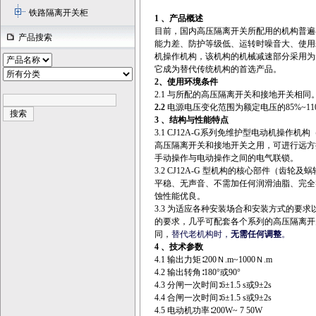
铁路隔离开关柜
1 、
产品概述
目前，国内高压隔离开关所配用的机构普遍
产品搜索
能力差、防护等级低、运转时噪音大、使用寿
机操作机构，该机构的机械减速部分采用为
它成为替代传统机构的首选产品。
2、
使用环境条件
2.1 与所配的高压隔离开关和接地开关相同
2.2
电源电压变化范围为额定电压的85%~11
3 、
结构与性能特点
3.1 CJ12A-G系列免维护型电动机操作
高压隔离开关和接地开关之用，可进行远方
手动操作与电动操作之间的电气联锁。
3.2 CJ12A-G 型机构的核心部件（
平稳、无声音、不需加任何润滑油脂、完全
蚀性能优良。
3.3 为适应各种安装场合和安装方式的要求
的要求，几乎可配套各个系列的高压隔离开关。
同，
替代老机构时，
无需任何调整
。
4 、
技术参数
4.1 输出力矩∶200Ｎ.m~1000Ｎ.m
4.2 输出转角∶180°或90°
4.3 分闸一次时间∶6±1.5 s或9±2s
4.4 合闸一次时间∶6±1.5 s或9±2s
4.5 电动机功率∶200W~ 7 50W